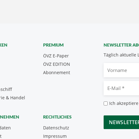
KEN
PREMIUM
NEWSLETTER A
Täglich aktuelle 
ÖVZ E-Paper
ÖVZ EDITION
Vorname
Abonnement
E-
schiff
Mail
rie & Handel
*
Datenschutz
Ich akzeptiere
*
CAPTCHA
RNEHMEN
RECHTLICHES
daten
Datenschutz
t
Impressum