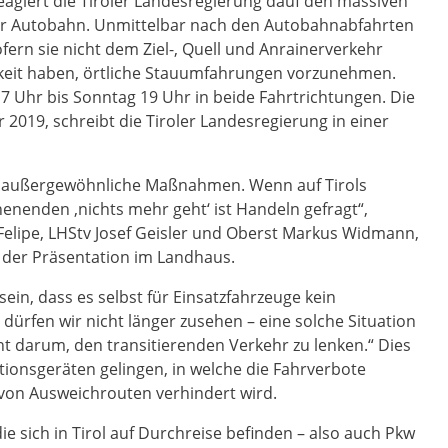
giert die Tiroler Landesregierung dauf den massiven
der Autobahn. Unmittelbar nach den Autobahnabfahrten
fern sie nicht dem Ziel-, Quell und Anrainerverkehr
keit haben, örtliche Stauumfahrungen vorzunehmen.
7 Uhr bis Sonntag 19 Uhr in beide Fahrtrichtungen. Die
019, schreibt die Tiroler Landesregierung in einer
rt außergewöhnliche Maßnahmen. Wenn auf Tirols
nenden ‚nichts mehr geht‘ ist Handeln gefragt“,
 Felipe, LHStv Josef Geisler und Oberst Markus Widmann,
ei der Präsentation im Landhaus.
sein, dass es selbst für Einsatzfahrzeuge kein
fen wir nicht länger zusehen – eine solche Situation
darum, den transitierenden Verkehr zu lenken.“ Dies
tionsgeräten gelingen, in welche die Fahrverbote
 von Ausweichrouten verhindert wird.
die sich in Tirol auf Durchreise befinden – also auch Pkw