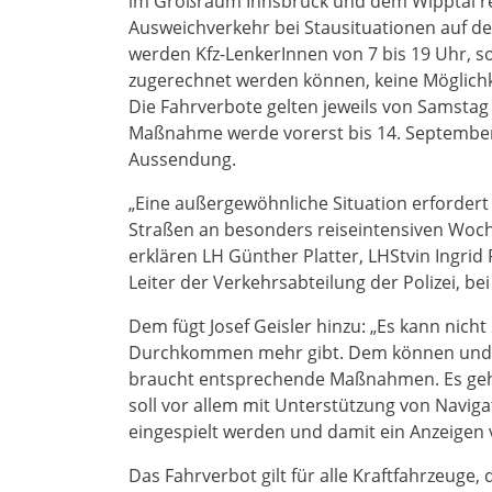
im Großraum Innsbruck und dem Wipptal rea
Ausweichverkehr bei Stausituationen auf 
werden Kfz-LenkerInnen von 7 bis 19 Uhr, so
zugerechnet werden können, keine Möglich
Die Fahrverbote gelten jeweils von Samstag 
Maßnahme werde vorerst bis 14. September 2
Aussendung.
„Eine außergewöhnliche Situation erforde
Straßen an besonders reiseintensiven Woche
erklären LH Günther Platter, LHStvin Ingrid
Leiter der Verkehrsabteilung der Polizei, b
Dem fügt Josef Geisler hinzu: „Es kann nicht 
Durchkommen mehr gibt. Dem können und dür
braucht entsprechende Maßnahmen. Es geht 
soll vor allem mit Unterstützung von Naviga
eingespielt werden und damit ein Anzeigen
Das Fahrverbot gilt für alle Kraftfahrzeuge, 