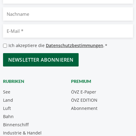
Nachname
E-
Mail
*
Datenschutzbestimmungen
Ich akzeptiere die
Datenschutzbestimmungen
.
*
*
CAPTCHA
RUBRIKEN
PREMIUM
See
ÖVZ E-Paper
Land
ÖVZ EDITION
Luft
Abonnement
Bahn
Binnenschiff
Industrie & Handel