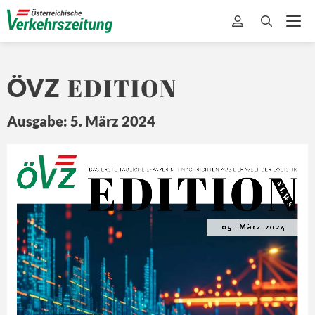
EDITION
ÖVZ
Ausgabe: 5. März 2024
EDITION
Ö
Z
DA
S ERSTE 
TÄ
GLICHE 
E-
PAPER MIT
 NA
CHRICHTEN 
A US DER 
WEL
T 
DER L
OGISTIK
N E
W S
05. März 2024