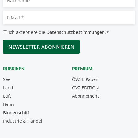
E-
Mail
*
Datenschutzbestimmungen
Ich akzeptiere die
Datenschutzbestimmungen
.
*
*
CAPTCHA
RUBRIKEN
PREMIUM
See
ÖVZ E-Paper
Land
ÖVZ EDITION
Luft
Abonnement
Bahn
Binnenschiff
Industrie & Handel