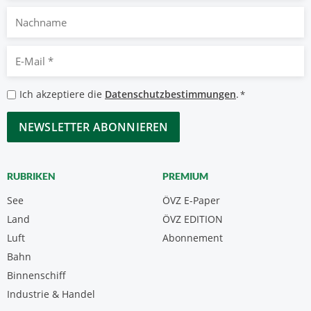
Nachname
E-
Mail
*
Datenschutzbestimmungen
Ich akzeptiere die
Datenschutzbestimmungen
.
*
*
CAPTCHA
RUBRIKEN
PREMIUM
See
ÖVZ E-Paper
Land
ÖVZ EDITION
Luft
Abonnement
Bahn
Binnenschiff
Industrie & Handel