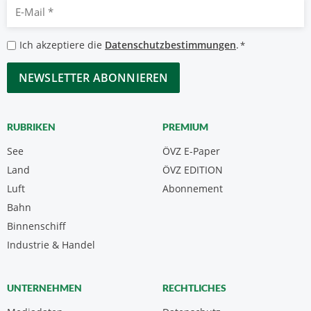
E-
Mail
*
Datenschutzbestimmungen
Ich akzeptiere die
Datenschutzbestimmungen
.
*
*
CAPTCHA
RUBRIKEN
PREMIUM
See
ÖVZ E-Paper
Land
ÖVZ EDITION
Luft
Abonnement
Bahn
Binnenschiff
Industrie & Handel
UNTERNEHMEN
RECHTLICHES