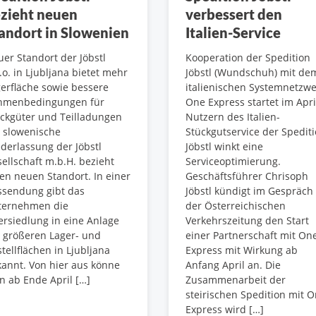
zieht neuen
verbessert den
andort in Slowenien
Italien-Service
er Standort der Jöbstl
Kooperation der Spedition
.o. in Ljubljana bietet mehr
Jöbstl (Wundschuh) mit de
erfläche sowie bessere
italienischen Systemnetzwe
hmenbedingungen für
One Express startet im Apri
ckgüter und Teilladungen
Nutzern des Italien-
 slowenische
Stückgutservice der Spedit
derlassung der Jöbstl
Jöbstl winkt eine
ellschaft m.b.H. bezieht
Serviceoptimierung.
en neuen Standort. In einer
Geschäftsführer Chrisoph
ssendung gibt das
Jöbstl kündigt im Gespräch
ternehmen die
der Österreichischen
rsiedlung in eine Anlage
Verkehrszeitung den Start
 größeren Lager- und
einer Partnerschaft mit On
tellflächen in Ljubljana
Express mit Wirkung ab
annt. Von hier aus könne
Anfang April an. Die
 ab Ende April […]
Zusammenarbeit der
steirischen Spedition mit 
Express wird […]