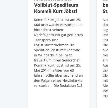
Vollblut-Spediteurs
be
KommR Kurt Jöbstl
St
KommR Kurt Jöbstl ist am 25.
Neu
Mai unerwartet verstorben; er
d.o
hinterlässt seinen
Lag
Nachfolgern ein gut geführtes
Ra
Transport- und
Stü
Logistikunternehmen Die
Die
Spedition Jöbstl mit Zentrale
Nie
in Wundschuh bei Graz
Ges
trauert um ihren Seniorchef.
ein
KommR Kurt Jöbstl ist am 25.
Au
Mai 2014 im Alter von 63
Un
Jahren völlig überraschend an
Übe
den Folgen eines Herzinfarkts
mit
verstorben. Die Redaktion […]
Abs
bek
man