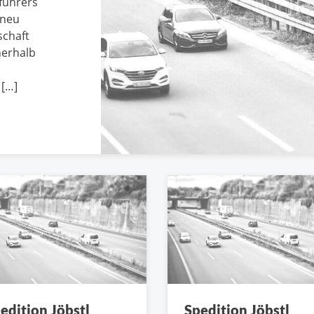
führers
 neu
schaft
nerhalb
[…]
edition Jöbstl
Spedition Jöbstl