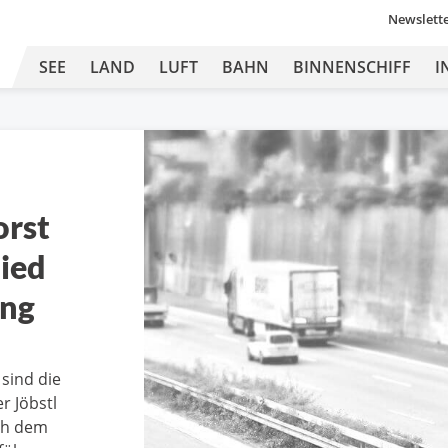
Newslett
SEE
LAND
LUFT
BAHN
BINNENSCHIFF
I
orst
lied
ung
d
sind die
r Jöbstl
ach dem