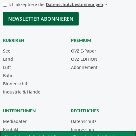
*
Datenschutzbestimmungen
Ich akzeptiere die
Datenschutzbestimmungen
.
*
*
CAPTCHA
RUBRIKEN
PREMIUM
See
ÖVZ E-Paper
Land
ÖVZ EDITION
Luft
Abonnement
Bahn
Binnenschiff
Industrie & Handel
UNTERNEHMEN
RECHTLICHES
Mediadaten
Datenschutz
Kontakt
Impressum