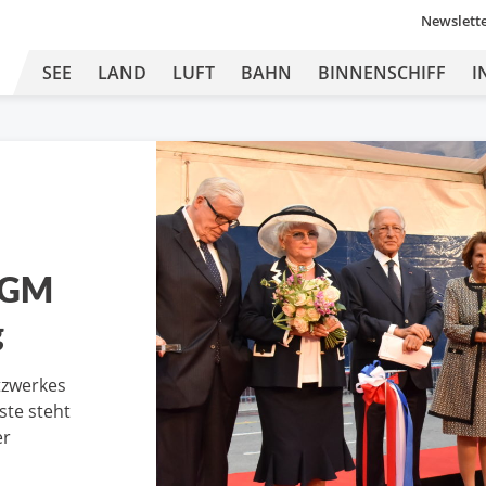
Newslett
SEE
LAND
LUFT
BAHN
BINNENSCHIFF
I
CGM
g
tzwerkes
ste steht
er