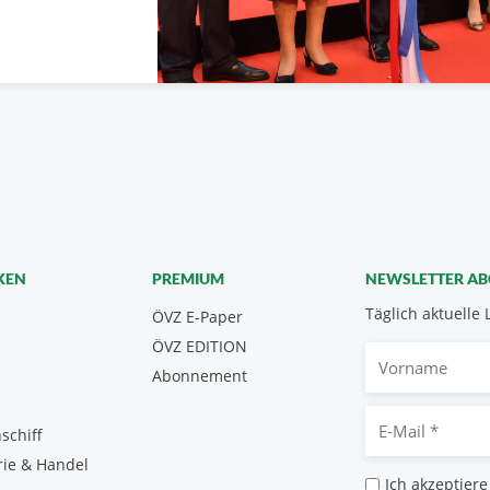
KEN
PREMIUM
NEWSLETTER A
Täglich aktuelle 
ÖVZ E-Paper
ÖVZ EDITION
Vorname
Abonnement
E-
schiff
Mail
rie & Handel
*
Datenschutz
Ich akzeptiere