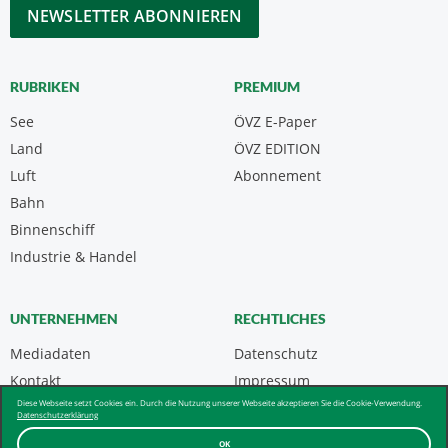
CAPTCHA
RUBRIKEN
PREMIUM
See
ÖVZ E-Paper
Land
ÖVZ EDITION
Luft
Abonnement
Bahn
Binnenschiff
Industrie & Handel
UNTERNEHMEN
RECHTLICHES
Mediadaten
Datenschutz
Kontakt
Impressum
Diese Webseite setzt Cookies ein. Durch die Nutzung unserer Webseite akzeptieren Sie die Cookie-Verwendung.
Über uns & AGB
Datenschutzerklärung
OK