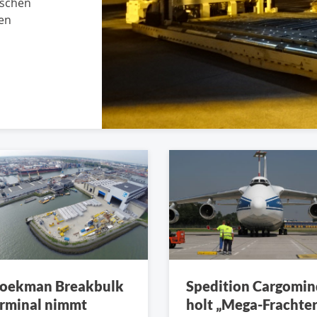
ischen
ßen
oekman Breakbulk
Spedition Cargomin
rminal nimmt
holt „Mega-Frachter