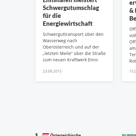
er
Schwergutumschlag
& 
für die
Be
Energiewirtschaft
Off
Schwerguttransport über den
vol
Wasserweg nach
Off
Oberösterreich und auf der
am
„letzten Meile“ über die Straße
Te
zum neuen Kraftwerk Enns
Ro
23.09.2015
15.
RUBRI