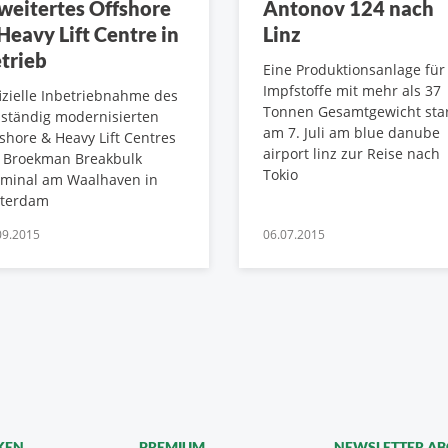
weitertes Offshore
Antonov 124 nach
Heavy Lift Centre in
Linz
trieb
Eine Produktionsanlage für
Impfstoffe mit mehr als 37
izielle Inbetriebnahme des
Tonnen Gesamtgewicht star
lständig modernisierten
am 7. Juli am blue danube
shore & Heavy Lift Centres
airport linz zur Reise nach
 Broekman Breakbulk
Tokio
rminal am Waalhaven in
tterdam
09.2015
06.07.2015
KEN
PREMIUM
NEWSLETTER A