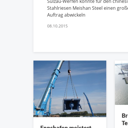
Sulzau-Werfen konnte für den chines
Stahlriesen Meishan Steel einen gro
Auftrag abwickeln
08.10.2015
Br
Te
Ennshafen meistert