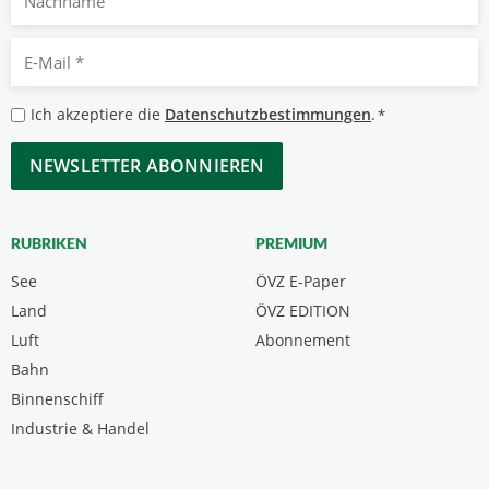
E-
Mail
*
Datenschutzbestimmungen
Ich akzeptiere die
Datenschutzbestimmungen
.
*
*
CAPTCHA
RUBRIKEN
PREMIUM
See
ÖVZ E-Paper
Land
ÖVZ EDITION
Luft
Abonnement
Bahn
Binnenschiff
Industrie & Handel