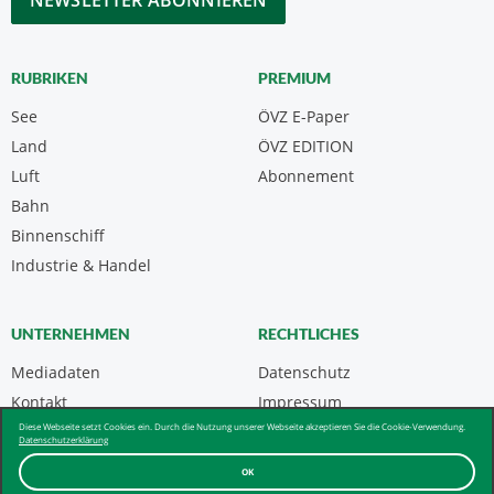
RUBRIKEN
PREMIUM
See
ÖVZ E-Paper
Land
ÖVZ EDITION
Luft
Abonnement
Bahn
Binnenschiff
Industrie & Handel
UNTERNEHMEN
RECHTLICHES
Mediadaten
Datenschutz
Kontakt
Impressum
Diese Webseite setzt Cookies ein. Durch die Nutzung unserer Webseite akzeptieren Sie die Cookie-Verwendung.
Über uns & AGB
Datenschutzerklärung
OK