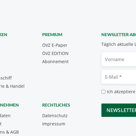
KEN
PREMIUM
NEWSLETTER A
Täglich aktuelle 
ÖVZ E-Paper
ÖVZ EDITION
Vorname
Abonnement
E-
schiff
Mail
rie & Handel
*
Datenschutz
Ich akzeptiere
*
CAPTCHA
RNEHMEN
RECHTLICHES
daten
Datenschutz
t
Impressum
uns & AGB