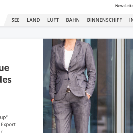
Newslett
SEE
LAND
LUFT
BAHN
BINNENSCHIFF
I
ue
des
oup“
 Export-
in