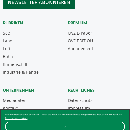
RUBRIKEN
PREMIUM
See
ÖVZ E-Paper
Land
ÖVZ EDITION
Luft
Abonnement
Bahn
Binnenschiff
Industrie & Handel
UNTERNEHMEN
RECHTLICHES
Mediadaten
Datenschutz
Kontakt
Impressum
Diese Webseite setzt Cookies ein. Durch die Nutzung unserer Webseite akzeptieren Sie die Cookie-Verwendung.
Über uns & AGB
Datenschutzerklärung
OK