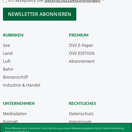
Ich akzeptiere die
Datenschutzbestimmungen
.
*
*
CAPTCHA
RUBRIKEN
PREMIUM
See
ÖVZ E-Paper
Land
ÖVZ EDITION
Luft
Abonnement
Bahn
Binnenschiff
Industrie & Handel
UNTERNEHMEN
RECHTLICHES
Mediadaten
Datenschutz
Kontakt
Impressum
Diese Webseite setzt Cookies ein. Durch die Nutzung unserer Webseite akzeptieren Sie die Cookie-Verwendung.
Über uns & AGB
Datenschutzerklärung