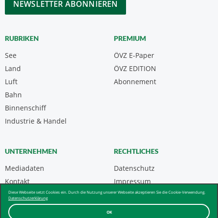
RUBRIKEN
PREMIUM
See
ÖVZ E-Paper
Land
ÖVZ EDITION
Luft
Abonnement
Bahn
Binnenschiff
Industrie & Handel
UNTERNEHMEN
RECHTLICHES
Mediadaten
Datenschutz
Kontakt
Impressum
Diese Webseite setzt Cookies ein. Durch die Nutzung unserer Webseite akzeptieren Sie die Cookie-Verwendung.
Über uns & AGB
Datenschutzerklärung
OK