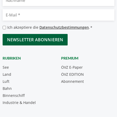
E-
Mail
*
Datenschutzbestimmungen
Ich akzeptiere die
Datenschutzbestimmungen
.
*
*
CAPTCHA
RUBRIKEN
PREMIUM
See
ÖVZ E-Paper
Land
ÖVZ EDITION
Luft
Abonnement
Bahn
Binnenschiff
Industrie & Handel