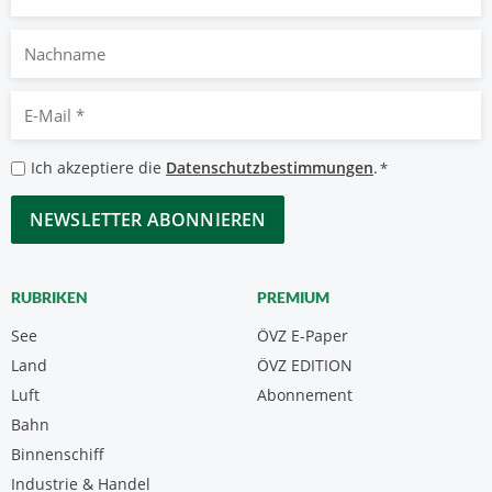
Nachname
E-
Mail
*
Datenschutzbestimmungen
Ich akzeptiere die
Datenschutzbestimmungen
.
*
*
CAPTCHA
RUBRIKEN
PREMIUM
See
ÖVZ E-Paper
Land
ÖVZ EDITION
Luft
Abonnement
Bahn
Binnenschiff
Industrie & Handel