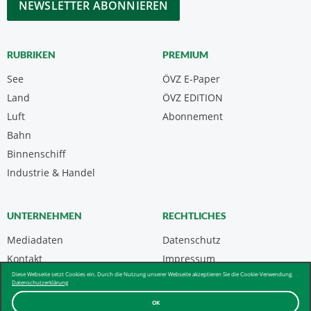
RUBRIKEN
PREMIUM
See
ÖVZ E-Paper
Land
ÖVZ EDITION
Luft
Abonnement
Bahn
Binnenschiff
Industrie & Handel
UNTERNEHMEN
RECHTLICHES
Mediadaten
Datenschutz
Kontakt
Impressum
Diese Webseite setzt Cookies ein. Durch die Nutzung unserer Webseite akzeptieren Sie die Cookie-Verwendung.
Über uns & AGB
Datenschutzerklärung
OK