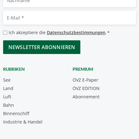
E-
Mail
*
Datenschutzbestimmungen
Ich akzeptiere die
Datenschutzbestimmungen
.
*
*
CAPTCHA
RUBRIKEN
PREMIUM
See
ÖVZ E-Paper
Land
ÖVZ EDITION
Luft
Abonnement
Bahn
Binnenschiff
Industrie & Handel