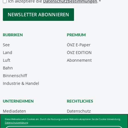
Datenschutzbestimmungen
Ich akzeptiere die
Datenschutzbestimmungen
.
*
*
CAPTCHA
RUBRIKEN
PREMIUM
See
ÖVZ E-Paper
Land
ÖVZ EDITION
Luft
Abonnement
Bahn
Binnenschiff
Industrie & Handel
UNTERNEHMEN
RECHTLICHES
Mediadaten
Datenschutz
Kontakt
Impressum
Diese Webseite setzt Cookies ein. Durch die Nutzung unserer Webseite akzeptieren Sie die Cookie-Verwendung.
Datenschutzerklärung
Über uns & AGB