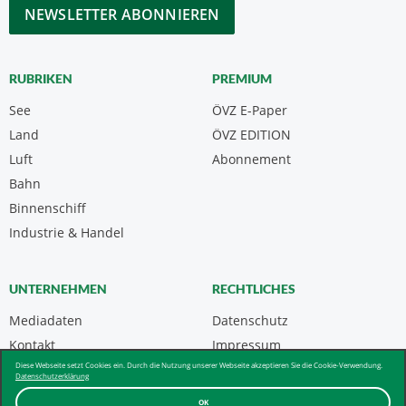
CAPTCHA
RUBRIKEN
PREMIUM
See
ÖVZ E-Paper
Land
ÖVZ EDITION
Luft
Abonnement
Bahn
Binnenschiff
Industrie & Handel
UNTERNEHMEN
RECHTLICHES
Mediadaten
Datenschutz
Kontakt
Impressum
Diese Webseite setzt Cookies ein. Durch die Nutzung unserer Webseite akzeptieren Sie die Cookie-Verwendung.
Über uns & AGB
Datenschutzerklärung
OK