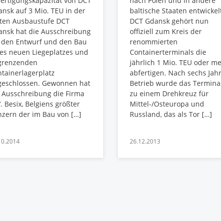
ertigungskapazität von DCT
nach Polen und in andere
nsk auf 3 Mio. TEU in der
baltische Staaten entwickel
sten Ausbaustufe DCT
DCT Gdansk gehört nun
ansk hat die Ausschreibung
offiziell zum Kreis der
 den Entwurf und den Bau
renommierten
es neuen Liegeplatzes und
Containerterminals die
grenzenden
jährlich 1 Mio. TEU oder m
tainerlagerplatz
abfertigen. Nach sechs Jah
geschlossen. Gewonnen hat
Betrieb wurde das Termina
 Ausschreibung die Firma
zu einem Drehkreuz für
. Besix, Belgiens größter
Mittel-/Osteuropa und
zern der im Bau von […]
Russland, das als Tor […]
10.2014
26.12.2013