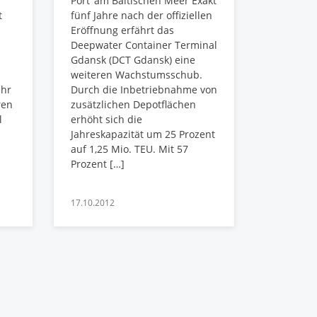
Port’ am Baltischen Meer Exakt
t
fünf Jahre nach der offiziellen
Eröffnung erfährt das
Deepwater Container Terminal
Gdansk (DCT Gdansk) eine
weiteren Wachstumsschub.
ehr
Durch die Inbetriebnahme von
ren
zusätzlichen Depotflächen
l
erhöht sich die
Jahreskapazität um 25 Prozent
auf 1,25 Mio. TEU. Mit 57
Prozent […]
17.10.2012