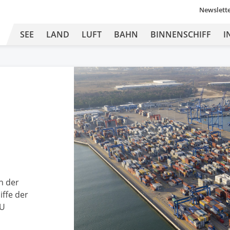
Newslett
SEE
LAND
LUFT
BAHN
BINNENSCHIFF
I
n der
iffe der
EU