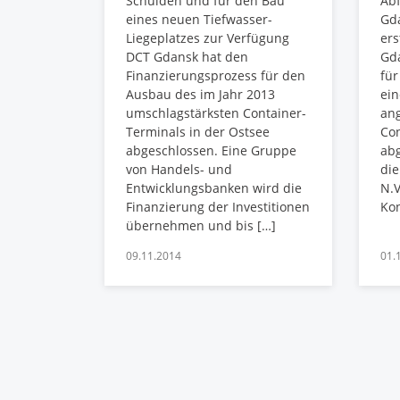
Schulden und für den Bau
Abf
eines neuen Tiefwasser-
Gda
Liegeplatzes zur Verfügung
er
DCT Gdansk hat den
Gd
Finanzierungsprozess für den
für
Ausbau des im Jahr 2013
ein
umschlagstärksten Container-
an
Terminals in der Ostsee
Con
abgeschlossen. Eine Gruppe
ab
von Handels- und
die
Entwicklungsbanken wird die
N.V
Finanzierung der Investitionen
Kon
übernehmen und bis […]
09.11.2014
01.