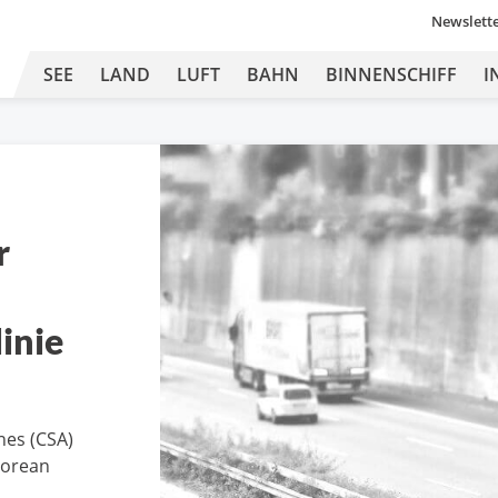
Newslett
SEE
LAND
LUFT
BAHN
BINNENSCHIFF
I
r
inie
ines (CSA)
Korean