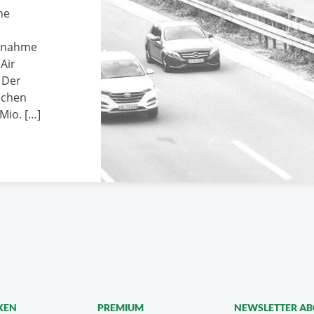
he
ernahme
Air
 Der
schen
Mio. […]
KEN
PREMIUM
NEWSLETTER A