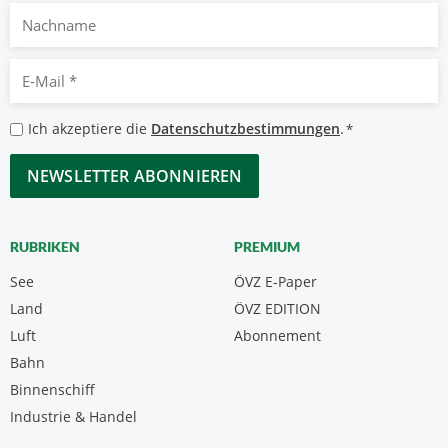
Nachname
E-
Mail
*
Datenschutzbestimmungen
Ich akzeptiere die
Datenschutzbestimmungen
.
*
*
CAPTCHA
RUBRIKEN
PREMIUM
See
ÖVZ E-Paper
Land
ÖVZ EDITION
Luft
Abonnement
Bahn
Binnenschiff
Industrie & Handel