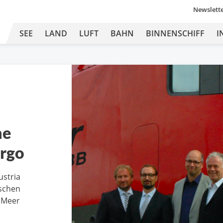
Newslett
SEE
LAND
LUFT
BAHN
BINNENSCHIFF
I
he
rgo
ustria
ischen
 Meer