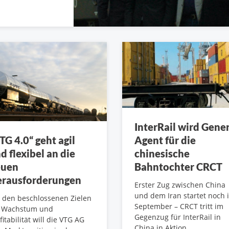
InterRail wird Gene
Agent für die
TG 4.0“ geht agil
chinesische
d flexibel an die
Bahntochter CRCT
euen
rausforderungen
Erster Zug zwischen China
und dem Iran startet noch 
 den beschlossenen Zielen
September – CRCT tritt im
r Wachstum und
Gegenzug für InterRail in
fitabilität will die VTG AG
China in Aktion