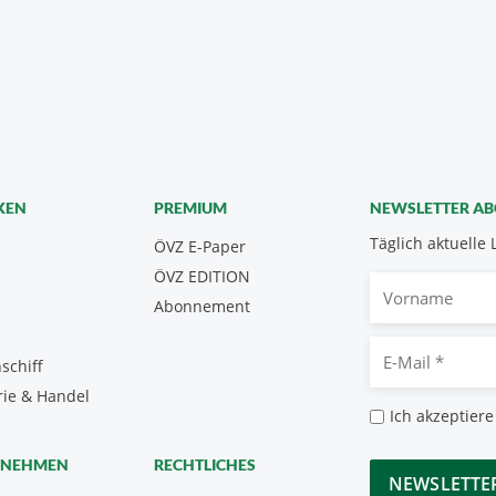
KEN
PREMIUM
NEWSLETTER A
Täglich aktuelle 
ÖVZ E-Paper
ÖVZ EDITION
Vorname
Abonnement
E-
schiff
Mail
rie & Handel
*
Datenschutz
Ich akzeptiere
*
CAPTCHA
RNEHMEN
RECHTLICHES