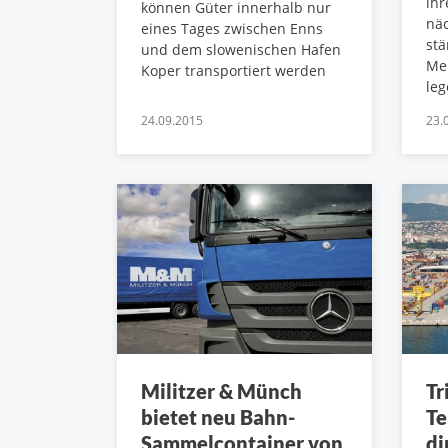
ihr
können Güter innerhalb nur
näc
eines Tages zwischen Enns
stä
und dem slowenischen Hafen
Mei
Koper transportiert werden
le
24.09.2015
23.
Militzer & Münch
Tr
bietet neu Bahn-
Te
Sammelcontainer von
di