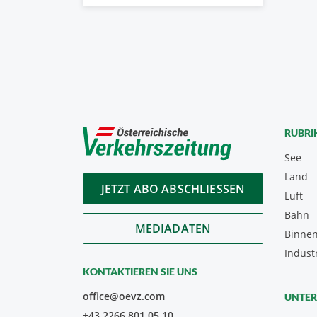
RUBRI
See
Land
JETZT ABO ABSCHLIESSEN
Luft
Bahn
MEDIADATEN
Binnen
Indust
KONTAKTIEREN SIE UNS
office@oevz.com
UNTE
+43 2266 801 05 10