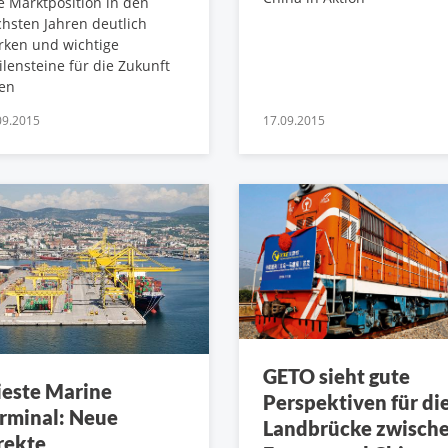
e Marktposition in den
hsten Jahren deutlich
rken und wichtige
lensteine für die Zukunft
gen
09.2015
17.09.2015
GETO sieht gute
ieste Marine
Perspektiven für di
rminal: Neue
Landbrücke zwisch
rekte