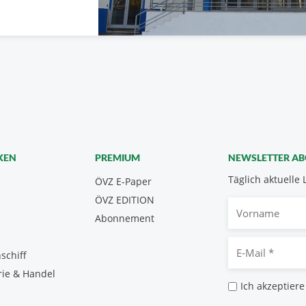
KEN
PREMIUM
NEWSLETTER A
Täglich aktuelle 
ÖVZ E-Paper
ÖVZ EDITION
Vorname
Abonnement
E-
schiff
Mail
rie & Handel
*
Datenschutz
Ich akzeptiere
*