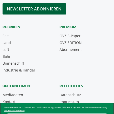
*
CAPTCHA
RUBRIKEN
PREMIUM
See
ÖVZ E-Paper
Land
ÖVZ EDITION
Luft
Abonnement
Bahn
Binnenschiff
Industrie & Handel
UNTERNEHMEN
RECHTLICHES
Mediadaten
Datenschutz
Kontakt
Impressum
Diese Webseite setzt Cookies ein. Durch die Nutzung unserer Webseite akzeptieren Sie die Cookie-Verwendung.
Über uns & AGB
Datenschutzerklärung