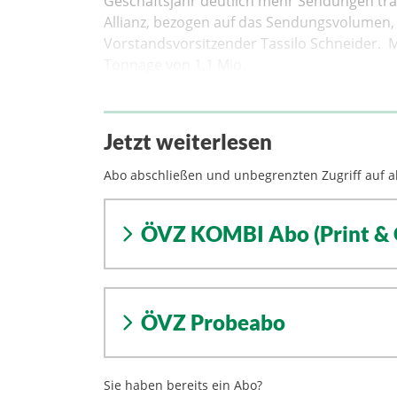
Geschäftsjahr deutlich mehr Sendungen tran
Allianz, bezogen auf das Sendungsvolumen, 
Vorstandsvorsitzender Tassilo Schneider. M
Tonnage von 1,1 Mio.
Jetzt weiterlesen
Abo abschließen und unbegrenzten Zugriff auf al
ÖVZ KOMBI Abo (Print & 
ÖVZ Probeabo
Sie haben bereits ein Abo?