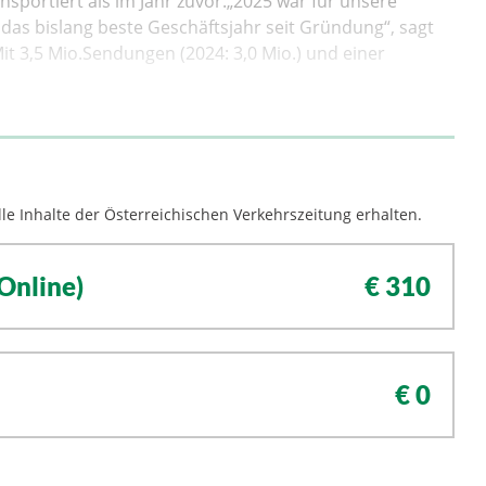
sportiert als im Jahr zuvor.„2025 war für unsere
das bislang beste Geschäftsjahr seit Gründung“, sagt
it 3,5 Mio.Sendungen (2024: 3,0 Mio.) und einer
le Inhalte der Österreichischen Verkehrszeitung erhalten.
Online)
€ 310
€ 0