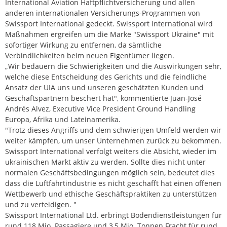
International Aviation Haftpflichtversicherung und allen
anderen internationalen Versicherungs-Programmen von
Swissport International gedeckt. Swissport International wird
Maßnahmen ergreifen um die Marke "Swissport Ukraine" mit
sofortiger Wirkung zu entfernen, da sämtliche
Verbindlichkeiten beim neuen Eigentümer liegen.
„Wir bedauern die Schwierigkeiten und die Auswirkungen sehr,
welche diese Entscheidung des Gerichts und die feindliche
Ansatz der UIA uns und unseren geschätzten Kunden und
Geschäftspartnern beschert hat", kommentierte Juan-José
Andrés Alvez, Executive Vice President Ground Handling
Europa, Afrika und Lateinamerika.
"Trotz dieses Angriffs und dem schwierigen Umfeld werden wir
weiter kämpfen, um unser Unternehmen zurück zu bekommen.
Swissport International verfolgt weiters die Absicht, wieder im
ukrainischen Markt aktiv zu werden. Sollte dies nicht unter
normalen Geschäftsbedingungen möglich sein, bedeutet dies
dass die Luftfahrtindustrie es nicht geschafft hat einen offenen
Wettbewerb und ethische Geschäftspraktiken zu unterstützen
und zu verteidigen. "
Swissport International Ltd. erbringt Bodendienstleistungen für
rund 118 Mio. Passagiere und 3,5 Mio. Tonnen Fracht für rund