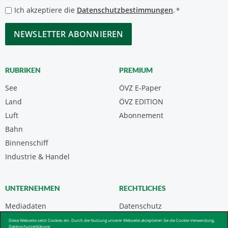
*
Datenschutzbestimmungen
Ich akzeptiere die
Datenschutzbestimmungen
.
*
*
CAPTCHA
RUBRIKEN
PREMIUM
See
ÖVZ E-Paper
Land
ÖVZ EDITION
Luft
Abonnement
Bahn
Binnenschiff
Industrie & Handel
UNTERNEHMEN
RECHTLICHES
Mediadaten
Datenschutz
Kontakt
Impressum
Diese Webseite setzt Cookies ein. Durch die Nutzung unserer Webseite akzeptieren Sie die Cookie-Verwendung.
Datenschutzerklärung