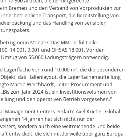
on 17.500 Artikeln, die termingerechte
 in Bremen und den Versand von Vorprodukten zur
r innerbetriebliche Transport, die Bereitstellung von
andverpackung und das Handling von sensiblen
stungspakets.
 betrug neun Monate. Das MMC erfüllt alle
00, 14.001, 9.001 und OHSAS 18.001. Vor der
 Umzug von 55.000 Ladungsträgern notwendig.
d Lagerfläche von rund 10.000 m², die die besonderen
Objekt, das Hallenlayout, die Lagerflächenaufteilung
sagte Martin Weichhardt, Leiter Procurement und
„Bis zum Jahr 2024 ist ein Investitionsvolumen von
stellung und den operativen Betrieb vorgesehen.“
al Management Centers erklärte Axel Krichel, Global
angenen 14 Jahren hat sich nicht nur der
eitert, sondern auch eine weitreichende und beide
aft entwickelt, die sich mittlerweile über ganz Europa