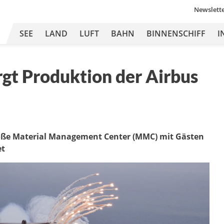
Newslett
SEE
LAND
LUFT
BAHN
BINNENSCHIFF
I
orgt Produktion der Airbus
oße Material Management Center (MMC) mit Gästen
et