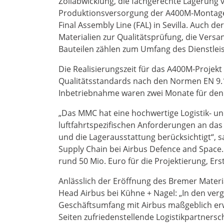
Zollabwicklung, die fachgerechte Lagerung v
Produktionsversorgung der A400M-Montage
Final Assembly Line (FAL) in Sevilla. Auch de
Materialien zur Qualitätsprüfung, die Vers
Bauteilen zählen zum Umfang des Dienstlei
Die Realisierungszeit für das A400M-Projekt
Qualitätsstandards nach den Normen EN 9.1
Inbetriebnahme waren zwei Monate für den
„Das MMC hat eine hochwertige Logistik- un
luftfahrtspezifischen Anforderungen an das 
und die Lagerausstattung berücksichtigt“, 
Supply Chain bei Airbus Defence and Space. 
rund 50 Mio. Euro für die Projektierung, Er
Anlässlich der Eröffnung des Bremer Materi
Head Airbus bei Kühne + Nagel: „In den verg
Geschäftsumfang mit Airbus maßgeblich erw
Seiten zufriedenstellende Logistikpartnersch