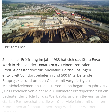
Bild: Stora Enso
Seit seiner Eröffnung im Jahr 1983 hat sich das Stora Enso-
Werk in Ybbs an der Donau (NÖ) zu einem zentralen
Produktionsstandort für innovative Holzbaulösungen
entwickelt.Von dort beliefern rund 500 Mitarbeitende
Bauprojekte rund um den Globus mit vorgefertigten
Massivholzelementen.Die CLT-Produktion begann im Jahr 2012.
„Das Erreichen von einer Mio.Kubikmeter Brettsperrholz ist ein
bedeutender Erfolg für das Werk Ybbs und ein Beweis für die
starken Partnerschaften, die wir über viele Jahre mit unseren
Kund:innen aufgebaut haben“, sagt Werksleiter Werner