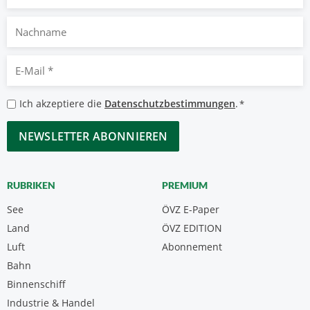
Nachname
E-
Mail
*
Datenschutzbestimmungen
Ich akzeptiere die
Datenschutzbestimmungen
.
*
*
CAPTCHA
RUBRIKEN
PREMIUM
See
ÖVZ E-Paper
Land
ÖVZ EDITION
Luft
Abonnement
Bahn
Binnenschiff
Industrie & Handel