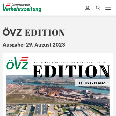
EDITION
ÖVZ
Ausgabe: 29. August 2023
EDITION
Ö
Z
DA
S ERSTE 
TÄ
GLICHE 
E-
PAPER MIT
 NA
CHRICHTEN 
A US DER 
WEL
T 
DER L
OGISTIK
N E
W S
29. August 2023