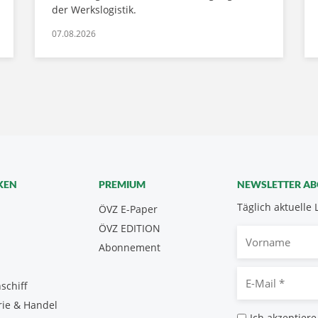
der Werkslogistik.
07.08.2026
KEN
PREMIUM
NEWSLETTER A
Täglich aktuelle 
ÖVZ E-Paper
ÖVZ EDITION
Vorname
Abonnement
E-
schiff
Mail
rie & Handel
*
Datenschutz
Ich akzeptiere