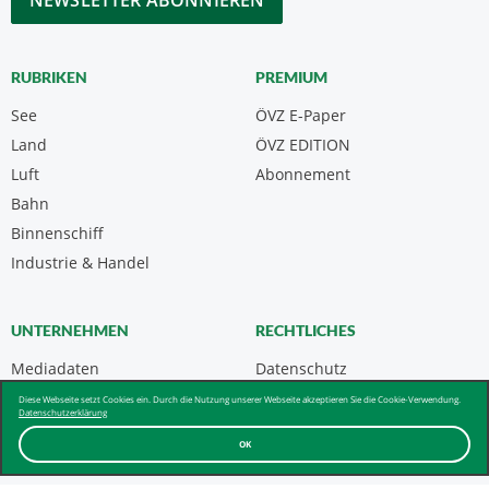
RUBRIKEN
PREMIUM
See
ÖVZ E-Paper
Land
ÖVZ EDITION
Luft
Abonnement
Bahn
Binnenschiff
Industrie & Handel
UNTERNEHMEN
RECHTLICHES
Mediadaten
Datenschutz
Kontakt
Impressum
Diese Webseite setzt Cookies ein. Durch die Nutzung unserer Webseite akzeptieren Sie die Cookie-Verwendung.
Datenschutzerklärung
Über uns & AGB
OK