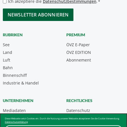
Datenschutzbestimmungen
Ich akzeptiere die
Datenschutzbestimmungen
.
*
*
CAPTCHA
RUBRIKEN
PREMIUM
See
ÖVZ E-Paper
Land
ÖVZ EDITION
Luft
Abonnement
Bahn
Binnenschiff
Industrie & Handel
UNTERNEHMEN
RECHTLICHES
Mediadaten
Datenschutz
Kontakt
Impressum
Diese Webseite setzt Cookies ein. Durch die Nutzung unserer Webseite akzeptieren Sie die Cookie-Verwendung.
Datenschutzerklärung
Über uns & AGB