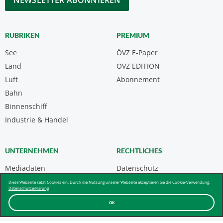
RUBRIKEN
PREMIUM
See
ÖVZ E-Paper
Land
ÖVZ EDITION
Luft
Abonnement
Bahn
Binnenschiff
Industrie & Handel
UNTERNEHMEN
RECHTLICHES
Mediadaten
Datenschutz
Kontakt
Impressum
Diese Webseite setzt Cookies ein. Durch die Nutzung unserer Webseite akzeptieren Sie die Cookie-Verwendung.
Datenschutzerklärung
Über uns & AGB
OK