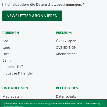
*
Datenschutzbestimmungen
Ich akzeptiere die
Datenschutzbestimmungen
.
*
*
CAPTCHA
RUBRIKEN
PREMIUM
See
ÖVZ E-Paper
Land
ÖVZ EDITION
Luft
Abonnement
Bahn
Binnenschiff
Industrie & Handel
UNTERNEHMEN
RECHTLICHES
Mediadaten
Datenschutz
Kontakt
Impressum
Diese Webseite setzt Cookies ein. Durch die Nutzung unserer Webseite akzeptieren Sie die Cookie-Verwendung.
Datenschutzerklärung