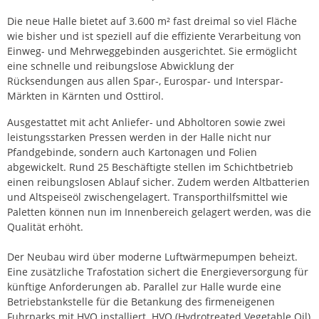
Die neue Halle bietet auf 3.600 m² fast dreimal so viel Fläche
wie bisher und ist speziell auf die effiziente Verarbeitung von
Einweg- und Mehrweggebinden ausgerichtet. Sie ermöglicht
eine schnelle und reibungslose Abwicklung der
Rücksendungen aus allen Spar-, Eurospar- und Interspar-
Märkten in Kärnten und Osttirol.
Ausgestattet mit acht Anliefer- und Abholtoren sowie zwei
leistungsstarken Pressen werden in der Halle nicht nur
Pfandgebinde, sondern auch Kartonagen und Folien
abgewickelt. Rund 25 Beschäftigte stellen im Schichtbetrieb
einen reibungslosen Ablauf sicher. Zudem werden Altbatterien
und Altspeiseöl zwischengelagert. Transporthilfsmittel wie
Paletten können nun im Innenbereich gelagert werden, was die
Qualität erhöht.
Der Neubau wird über moderne Luftwärmepumpen beheizt.
Eine zusätzliche Trafostation sichert die Energieversorgung für
künftige Anforderungen ab. Parallel zur Halle wurde eine
Betriebstankstelle für die Betankung des firmeneigenen
Fuhrparks mit HVO installiert. HVO (Hydrotreated Vegetable Oil)