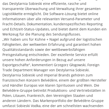
das Destylarnia Sobieski eine effiziente, rasche und
transparente Überwachung und Verwaltung ihrer gesamten
Logistikkette ermöglicht. Die Software-Lösung bietet online
Informationen über alle relevanten Versand-Parameter und
Fracht-Details, Dokumentation, kundenspezifisches Reporting
und Echtzeit-Status-Updates, und bietet damit dem Kunden ein
Werkzeug für die Planung des Sendungsflusses.
„Wir haben uns für Kühne + Nagel aufgrund der logistischen
Fähigkeiten, der weltweiten Erfahrung und garantiert hohen
Qualitätsstandards sowie der wettbewerbsfähigen
Preisgestaltung entschieden. Der exzellente Service erfüllt
unsere hohen Anforderungen in Bezug auf unsere
Exportgeschäfte", kommentiert Grzegorz Głogowski, Foreign
Trade Department Manager von Destylarnia Sobieski.
Destylarnia Sobieski und Imperial Brands gehören zum
französischen Konzern Belvédère, einem der größten Hersteller
und Händler Europas von klaren Spirituosen und Wein. Die
Belvédère-Gruppe betreibt Produktions- und Vertriebstätten in
Polen, Litauen, Frankreich, den Vereinigten Staaten und
anderen Ländern. Das Markenportfolio der Belvédère-Gruppe
umfasst Sobieski Vodka, eine der am schnellsten wachsenden