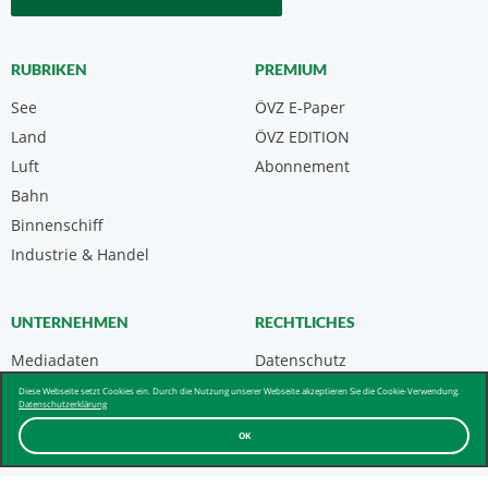
RUBRIKEN
PREMIUM
See
ÖVZ E-Paper
Land
ÖVZ EDITION
Luft
Abonnement
Bahn
Binnenschiff
Industrie & Handel
UNTERNEHMEN
RECHTLICHES
Mediadaten
Datenschutz
Kontakt
Impressum
Diese Webseite setzt Cookies ein. Durch die Nutzung unserer Webseite akzeptieren Sie die Cookie-Verwendung.
Datenschutzerklärung
Über uns & AGB
OK