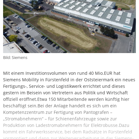
Bild: Siemens
Mit einem Investitionsvolumen von rund 40 Mio.EUR hat
Siemens Mobility in Fürstenfeld in der Oststeiermark ein neues
Fertigungs-, Service- und Logistikwerk errichtet und dieses
gestern im Beisein von Vertretern aus Politik und Wirtschaft
offiziell eröffnet.Etwa 150 Mitarbeitende werden künftig hier
beschäftigt sein.Bei der Anlage handelt es sich um ein
Kompetenzzentrum zur Fertigung von Pantografen –
„Stromabnehmern“ – für Schienenfahrzeuge sowie zur
Produktion von Ladestromabnehmern für Elektrobusse.Dazu
kommt ein Fahrwerksservice, bei dem Radsätze in Fürstenfeld
vormontiert und dann zur Weiterverarbeitung in das Siemens-