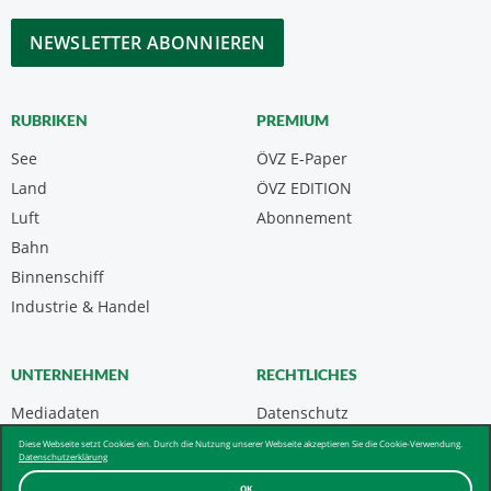
*
CAPTCHA
RUBRIKEN
PREMIUM
See
ÖVZ E-Paper
Land
ÖVZ EDITION
Luft
Abonnement
Bahn
Binnenschiff
Industrie & Handel
UNTERNEHMEN
RECHTLICHES
Mediadaten
Datenschutz
Kontakt
Impressum
Diese Webseite setzt Cookies ein. Durch die Nutzung unserer Webseite akzeptieren Sie die Cookie-Verwendung.
Datenschutzerklärung
Über uns & AGB
OK