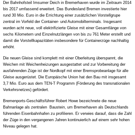
Der Bahnhofsteil Imsumer Deich in Bremerhaven wurde im Zeitraum 2014
bis 2017 umfassend erweitert. Das Bundesland Bremen investierte hier
rund 30 Mio. Euro in die Errichtung einer zusätzlichen Vorstellgrupe
zentral im Vorfeld der Container- und Automobilterminals. Insgesamt
wurden acht neue, voll elektrifizierte Gleise mit einer Gesamtlänge von
sechs Kilometern und Einzelnutzlängen von bis zu 761 Meter erstellt und
damit die Vorstellkapazitäten insbesondere für Containerzüge nachhaltig
erhöht.
Die neuen Gleise sind komplett mit einer Oberleitung überspannt, die
Weichen mit Weichenheizungen ausgestattet und zur Vorbereitung der
ausfahrenden Züge ist der Nordkopf mit einer Bremsprobeanlage für alle
Gleise ausgerüstet. Die Europäische Union hat den Bau mit insgesamt
3,7 Mio. Euro aus dem TEN-T Programm (Förderung des transnationalen
Verkehrsnetzes) gefördert.
Bremenports-Geschäftsführer Robert Howe bezeichnete die neue
Bahnanlage als zentralen Baustein, um Bremerhaven als Deutschlands
führenden Eisenbahnhafen zu profilieren. Er verwies darauf, dass die Zahl
der Züge in den vergangenen Jahren kontinuierlich auf einem sehr hohen
Niveau gelegen hat.