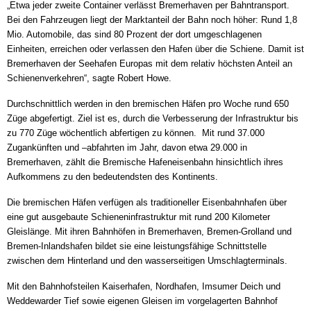
„Etwa jeder zweite Container verlässt Bremerhaven per Bahntransport.
Bei den Fahrzeugen liegt der Marktanteil der Bahn noch höher: Rund 1,8
Mio. Automobile, das sind 80 Prozent der dort umgeschlagenen
Einheiten, erreichen oder verlassen den Hafen über die Schiene. Damit ist
Bremerhaven der Seehafen Europas mit dem relativ höchsten Anteil an
Schienenverkehren“, sagte Robert Howe.
Durchschnittlich werden in den bremischen Häfen pro Woche rund 650
Züge abgefertigt. Ziel ist es, durch die Verbesserung der Infrastruktur bis
zu 770 Züge wöchentlich abfertigen zu können. Mit rund 37.000
Zugankünften und –abfahrten im Jahr, davon etwa 29.000 in
Bremerhaven, zählt die Bremische Hafeneisenbahn hinsichtlich ihres
Aufkommens zu den bedeutendsten des Kontinents.
Die bremischen Häfen verfügen als traditioneller Eisenbahnhafen über
eine gut ausgebaute Schieneninfrastruktur mit rund 200 Kilometer
Gleislänge. Mit ihren Bahnhöfen in Bremerhaven, Bremen-Grolland und
Bremen-Inlandshafen bildet sie eine leistungsfähige Schnittstelle
zwischen dem Hinterland und den wasserseitigen Umschlagterminals.
Mit den Bahnhofsteilen Kaiserhafen, Nordhafen, Imsumer Deich und
Weddewarder Tief sowie eigenen Gleisen im vorgelagerten Bahnhof