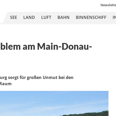
Newslett
SEE
LAND
LUFT
BAHN
BINNENSCHIFF
I
roblem am Main-Donau-
urg sorgt für großen Unmut bei den
n Raum