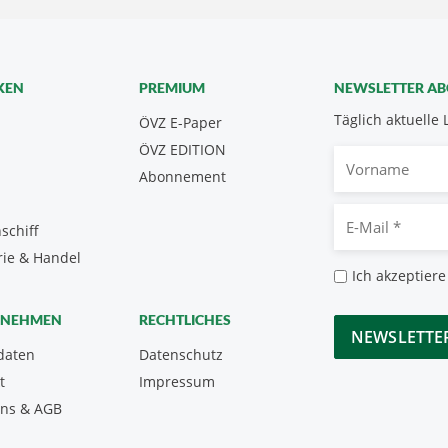
KEN
PREMIUM
NEWSLETTER A
Täglich aktuelle 
ÖVZ E-Paper
ÖVZ EDITION
Vorname
Abonnement
E-
schiff
Mail
rie & Handel
*
Datenschutz
Ich akzeptiere
*
CAPTCHA
RNEHMEN
RECHTLICHES
daten
Datenschutz
t
Impressum
uns & AGB