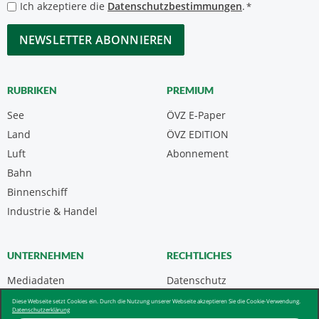
Datenschutzbestimmungen
Ich akzeptiere die
Datenschutzbestimmungen
.
*
*
CAPTCHA
RUBRIKEN
PREMIUM
See
ÖVZ E-Paper
Land
ÖVZ EDITION
Luft
Abonnement
Bahn
Binnenschiff
Industrie & Handel
UNTERNEHMEN
RECHTLICHES
Mediadaten
Datenschutz
Kontakt
Impressum
Diese Webseite setzt Cookies ein. Durch die Nutzung unserer Webseite akzeptieren Sie die Cookie-Verwendung.
Datenschutzerklärung
Über uns & AGB