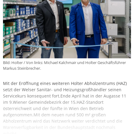
Bild: Holter / Von links: Michael Kalchmair und Holter Geschäftsführer
Markus Steinbrecher.
Mit der Eröffnung eines weiteren Holter Abholzentrums (HAZ)
setzt der Welser Sanitär- und Heizungsgroßhändler seinen
Servicekurs konsequent fort.Ende April hat in der Augasse 11
im 9.Wiener Gemeindebezirk der 15.HAZ‑Standort
österreichweit und der fünfte in Wien den Betrieb
aufgenommen.Mit dem neuen rund 500 m² großen
Abholzentrum wird das Netzwerk weiter verdichtet und die
Warenverfügbarkeit in der Bundeshauptstadt nochmals
erhöht.