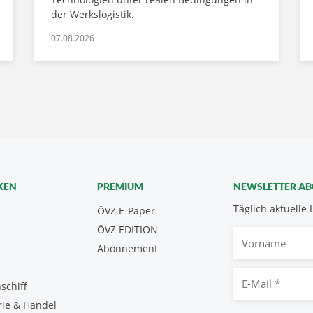
der Werkslogistik.
07.08.2026
KEN
PREMIUM
NEWSLETTER A
Täglich aktuelle 
ÖVZ E-Paper
ÖVZ EDITION
Vorname
Abonnement
E-
schiff
Mail
rie & Handel
*