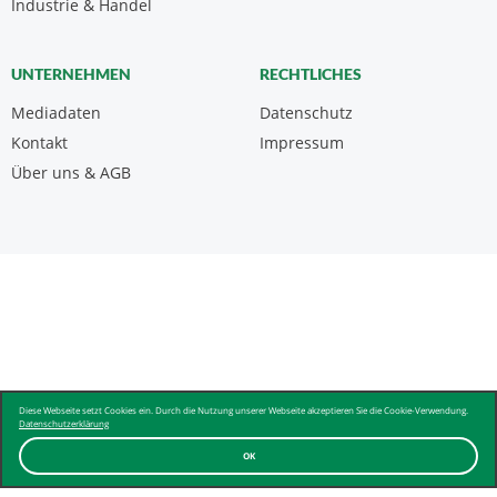
Industrie & Handel
UNTERNEHMEN
RECHTLICHES
Mediadaten
Datenschutz
Kontakt
Impressum
Über uns & AGB
Diese Webseite setzt Cookies ein. Durch die Nutzung unserer Webseite akzeptieren Sie die Cookie-Verwendung.
Datenschutzerklärung
OK