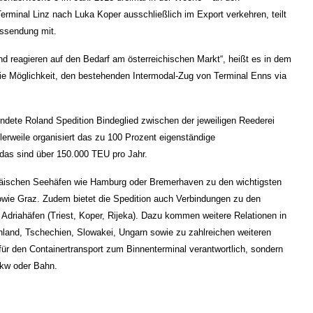
inal Linz nach Luka Koper ausschließlich im Export verkehren, teilt
Aussendung mit.
 reagieren auf den Bedarf am österreichischen Markt“, heißt es in dem
die Möglichkeit, den bestehenden Intermodal-Zug von Terminal Enns via
ündete Roland Spedition Bindeglied zwischen der jeweiligen Reederei
erweile organisiert das zu 100 Prozent eigenständige
 das sind über 150.000 TEU pro Jahr.
opäischen Seehäfen wie Hamburg oder Bremerhaven zu den wichtigsten
owie Graz. Zudem bietet die Spedition auch Verbindungen zu den
driahäfen (Triest, Koper, Rijeka). Dazu kommen weitere Relationen in
land, Tschechien, Slowakei, Ungarn sowie zu zahlreichen weiteren
 für den Containertransport zum Binnenterminal verantwortlich, sondern
Lkw oder Bahn.