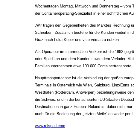
Wochentagen Montag, Mittwoch und Donnerstag – vom Term
der Containeroperating-Spezialist in einer schriftlichen 
„Wir tragen den Gegebenheiten des Marktes Rechnung und
Schreiben. Zusätzlich bestehe für die Kunden weiterhin 
Graz nach Luka Koper und vice versa zu nutzen.
Als Operateur im intermodalen Verkehr ist die 1982 gegr
oder Spedition und dem Kunden sowie dem Verlader. Mittl
Familienunternehmen etwa 100.000 Containertransporte,
Haupttransportachse ist die Verbindung der großen eur
Terminals in Österreich wie Wien, Salzburg, Linz/Enns s
Westhäfen (Rotterdam, Antwerpen) beziehungsweise den A
die Schweiz und in die benachbarten EU-Staaten Deutsch
Destinationen in ganz Europa. Roland ist dabei nicht nur
auch für die Bedienung der „letzten Meile“ entweder per 
www.rolsped.com