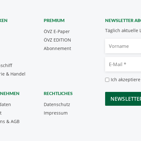
KEN
PREMIUM
NEWSLETTER A
Täglich aktuelle 
ÖVZ E-Paper
ÖVZ EDITION
Vorname
Abonnement
E-
schiff
Mail
rie & Handel
*
Datenschutz
Ich akzeptiere
*
CAPTCHA
RNEHMEN
RECHTLICHES
daten
Datenschutz
t
Impressum
uns & AGB