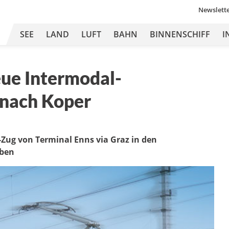
Newslett
SEE
LAND
LUFT
BAHN
BINNENSCHIFF
I
eue Intermodal-
 nach Koper
-Zug von Terminal Enns via Graz in den
eben