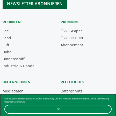
CAPTCHA
RUBRIKEN
PREMIUM
See
ÖVZ E-Paper
Land
ÖVZ EDITION
Luft
Abonnement
Bahn
Binnenschiff
Industrie & Handel
UNTERNEHMEN
RECHTLICHES
Mediadaten
Datenschutz
Kontakt
Impressum
Diese Webseite setzt Cookies ein. Durch die Nutzung unserer Webseite akzeptieren Sie die Cookie-Verwendung.
Datenschutzerklärung
Über uns & AGB
OK