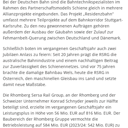
Bei der Deutschen Bahn sind die Bahntechnikspezialisten im
Rahmen des Partnerschaftsmodells Schiene gleich in mehrere
Allianzprojekte eingebunden. Das Projekt „Residenzbahn”
umfasst mehrere Teilprojekte auf dem Bahnkorridor Stuttgart-
Karlsruhe. Zu den neu gewonnenen Aufträgen gehören
außerdem der Ausbau der Gäubahn sowie der Zulauf zur
Fehmarnbelt-Querung zwischen Deutschland und Dänemark.
Schließlich boten im vergangenen Geschäftsjahr auch zwei
Jubiläen Anlass zu feiern: Seit 20 Jahren prägt die RSRG die
australische Bahnindustrie und einem nachhaltigen Beitrag
zur Zuverlässigkeit des Schienennetzes. Und vor 75 Jahren
brachte die damalige Bahnbau Wels, heute die RSRG in
Österreich, den maschinellen Gleisbau ins Land und setzte
damit neue Maßstäbe.
Die Rhomberg Sersa Rail Group, an der Rhomberg und der
Schweizer Unternehmer Konrad Schnyder jeweils zur Hälfte
beteiligt sind, erzielte im vergangenen Geschäftsjahr ein
Leistungsplus in Höhe von 56 Mio. EUR auf 816 Mio. EUR. Der
Baubereich der Rhomberg Gruppe vermochte die
Betriebsleistung auf 584 Mio. EUR (2023/24: 542 Mio. EUR) zu